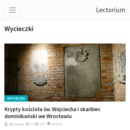
Lectorium
Wycieczki
WYCIECZKI
Krypty kościoła św. Wojciecha i skarbiec
dominikański we Wrocławiu
@bowess
4
237
$16.30