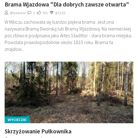
Brama Wjazdowa "Dla dobrych zawsze otwarta"
@bowess
2
192
$15.03
W Miliczu zachowała się bardzo piękna brama. Jest ona
nazywana Bramą Dworską lub Bramą Wjazdową. Na niemieckiej
pocztówce podpisana jako Altes Stadttor - stara brama miejska.
Powstała prawdopodobnie około 1815 roku. Brama ta
znajdow...
WYCIECZKI
Skrzyżowanie Pułkownika