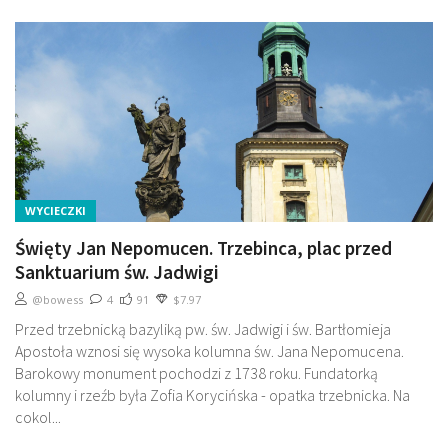
WYCIECZKI
Święty Jan Nepomucen. Trzebinca, plac przed
Sanktuarium św. Jadwigi
@bowess
4
91
$7.97
Przed trzebnicką bazyliką pw. św. Jadwigi i św. Bartłomieja
Apostoła wznosi się wysoka kolumna św. Jana Nepomucena.
Barokowy monument pochodzi z 1738 roku. Fundatorką
kolumny i rzeźb była Zofia Korycińska - opatka trzebnicka. Na
cokol...