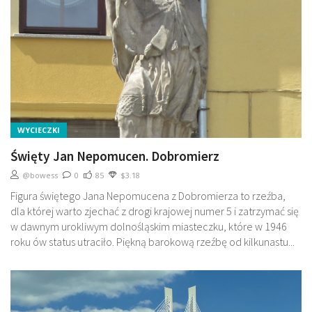
WYCIECZKI
Święty Jan Nepomucen. Dobromierz
@bowess
0
85
$3.18
Figura świętego Jana Nepomucena z Dobromierza to rzeźba,
dla której warto zjechać z drogi krajowej numer 5 i zatrzymać się
w dawnym urokliwym dolnośląskim miasteczku, które w 1946
roku ów status utraciło. Piękną barokową rzeźbę od kilkunastu...