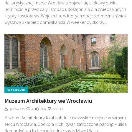
Na turystycznej mapie Wrocławia pojawił się ciekawy punkt.
Dominkanie przez cały listopad udostępniają dla zwiedzających
krypty kościoła św. Wojciecha, w których obejrzeć można rónież
wystawę Skarbiec dominikański. W weekendy skorzy...
WYCIECZKI
Muzeum Architektury we Wrocławiu
@bowess
4
266
$18.33
Muzeum Architektury to absolutnie niezwykłe miejsce w samym
sercu Wrocławia. Dookoła ruch, gwar, zatłoczone parkingi - ulica
Bernardyńska to bezpośrednie sąsiedztwo Placu