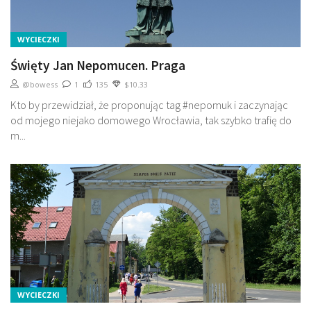
WYCIECZKI
Święty Jan Nepomucen. Praga
@bowess
1
135
$10.33
Kto by przewidział, że proponując tag #nepomuk i zaczynając
od mojego niejako domowego Wrocławia, tak szybko trafię do
m...
WYCIECZKI