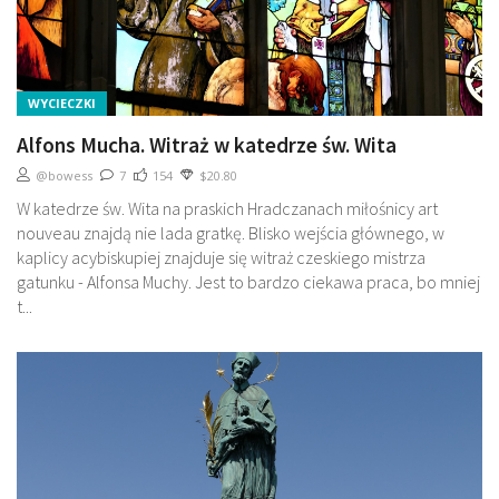
WYCIECZKI
Alfons Mucha. Witraż w katedrze św. Wita
@bowess
7
154
$20.80
W katedrze św. Wita na praskich Hradczanach miłośnicy art
nouveau znajdą nie lada gratkę. Blisko wejścia głównego, w
kaplicy acybiskupiej znajduje się witraż czeskiego mistrza
gatunku - Alfonsa Muchy. Jest to bardzo ciekawa praca, bo mniej
t...