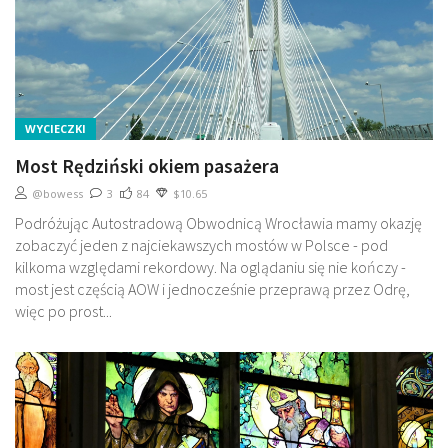
WYCIECZKI
Most Rędziński okiem pasażera
@bowess
3
84
$10.65
Podróżując Autostradową Obwodnicą Wrocławia mamy okazję
zobaczyć jeden z najciekawszych mostów w Polsce - pod
kilkoma względami rekordowy. Na oglądaniu się nie kończy -
most jest częścią AOW i jednocześnie przeprawą przez Odrę,
więc po prost...