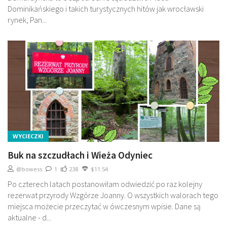
Dominikańskiego i takich turystycznych hitów jak wrocławski
rynek, Pan...
WYCIECZKI
Buk na szczudłach i Wieża Odyniec
@bowess
1
238
$11.54
Po czterech latach postanowiłam odwiedzić po raz kolejny
rezerwat przyrody Wzgórze Joanny. O wszystkich walorach tego
miejsca możecie przeczytać w ówczesnym wpisie. Dane są
aktualne - d...