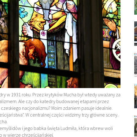
edry w 1931 roku. Przez krytyków Mucha był wtedy uważany za
nalizmem. Ale czy do katedry budowanej etapami przez
i czeskiego nacjonalizmu? Moim zdaniem pasuje idealnie.
eścijaństwa". W centralnej części widzimy trzy główne sceny.
cha.
rzemyślidów i jego babka święta Ludmiła, która wbrew woli
w wierze chrześcijańskiej.