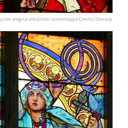
lasyczne alegoryczne postaci symbolizujące Czechy i Słowację