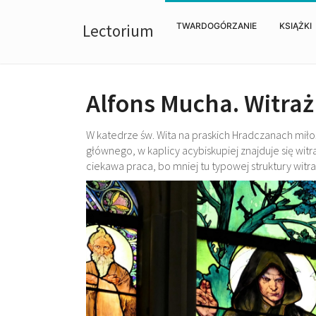
Lectorium
TWARDOGÓRZANIE
KSIĄŻKI
Alfons Mucha. Witraż
W katedrze św. Wita na praskich Hradczanach miłośn
głównego, w kaplicy acybiskupiej znajduje się witr
ciekawa praca, bo mniej tu typowej struktury witr