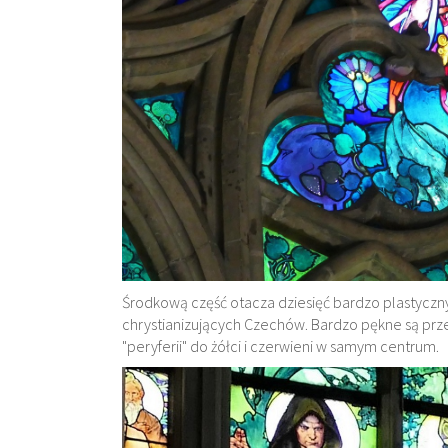
Środkową część otacza dziesięć bardzo plastyczny
chrystianizujących Czechów. Bardzo pękne są prze
"peryferii" do żółci i czerwieni w samym centrum.