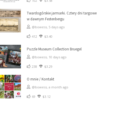
102
$3.58
Twardogórskie jarmarki. Cztery dni targowe
w dawnym Festenbergu
@bowess,
5 days ago
412
$3.40
Puzzle Museum Collection Bruegel
@bowess,
10 days ago
238
$3.29
O mnie / Kontakt
@bowess,
a month ago
69
$3.12