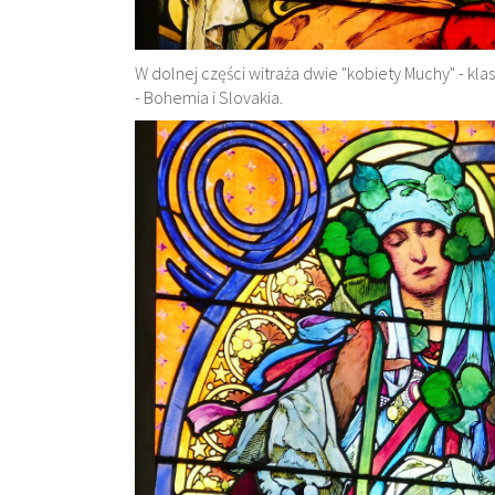
W dolnej części witraża dwie "kobiety Muchy" - k
- Bohemia i Slovakia.