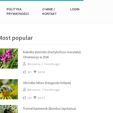
POLITYKA
O MNIE /
LOGIN
PRYWATNOŚCI
KONTAKT
Most popular
Kukułka plamista (Dactylorhiza maculata).
Obserwacja w 2026
@bowess,
2 months ago
381
$6.96
Obrostka letnia (Dasypoda hirtipes)
@bowess,
7 months ago
243
$6.07
Trzmiel kamiennik (Bombus lapidarius)