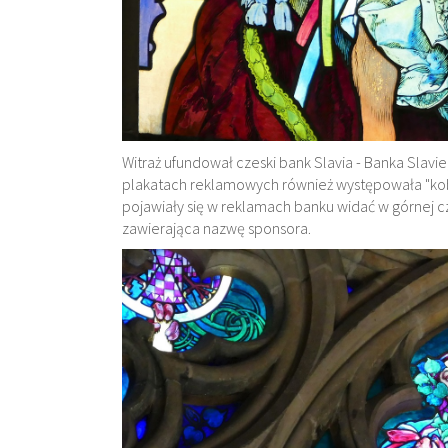
Witraż ufundował czeski bank Slavia - Banka Slavi
plakatach reklamowych również występowała "kobiet
pojawiały się w reklamach banku widać w górnej czę
zawierająca nazwę sponsora.