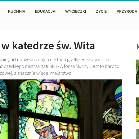
KUCHNIA
EDUKACJA
WYCIECZKI
ŻYCIE
PRZYRODA
 w katedrze św. Wita
icy art nouveau znajdą nie lada gratkę. Blisko wejścia
aż czeskiego mistrza gatunku - Alfonsa Muchy. Jest to bardzo
ażowej, a znacznie więcej malarstwa.