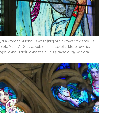
e, dla którego Mucha już wcześniej projektował reklamy. Na
a Muchy" - Slavia. Kobietę tę i koziołki, które również
ści okna. U dołu okna znajduje się także dużą "winieta"