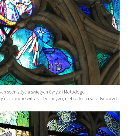
ch scen z życia świętych Cyryla i Metodego
jścia barwne witraża. Od indygo, niebieskich i seledynowych