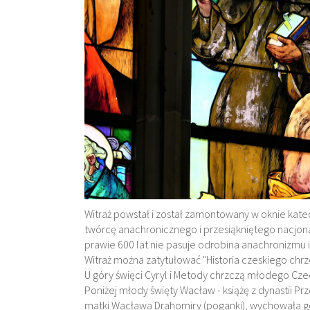
Witraż powstał i został zamontowany w oknie kat
twórcę anachronicznego i przesiąkniętego nacjo
prawie 600 lat nie pasuje odrobina anachronizmu 
Witraż można zatytułować "Historia czeskiego chrz
U góry święci Cyryl i Metody chrzczą młodego Cze
Poniżej młody święty Wacław - książę z dynastii P
matki Wacława Drahomiry (poganki), wychowała go 