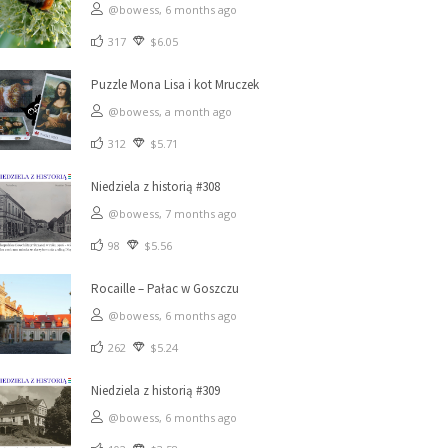
@bowess,
6 months ago
317
$6.05
Puzzle Mona Lisa i kot Mruczek
@bowess,
a month ago
312
$5.71
Niedziela z historią #308
@bowess,
7 months ago
98
$5.56
Rocaille – Pałac w Goszczu
@bowess,
6 months ago
262
$5.24
Niedziela z historią #309
@bowess,
6 months ago