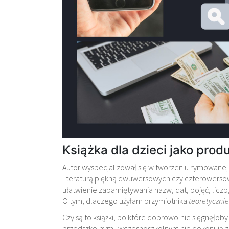
Książka dla dzieci jako pro
Autor wyspecjalizował się w tworzeniu rymowanej l
literaturą piękną dwuwersowych czy czterowers
ułatwienie zapamiętywania nazw, dat, pojęć, licz
O tym, dlaczego użyłam przymiotnika
teoretycznie
Czy są to książki, po które dobrowolnie sięgnęłoby
przedszkolnym i wczesnoszkolnym nie dokonują za