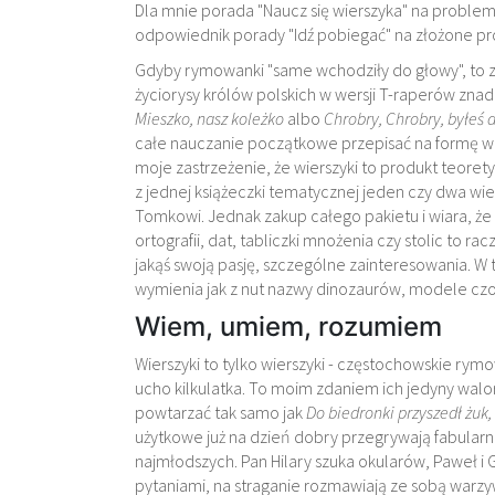
Dla mnie porada "Naucz się wierszyka" na proble
odpowiednik porady "Idź pobiegać" na złożone pr
Gdyby rymowanki "same wchodziły do głowy", to 
życiorysy królów polskich w wersji T-raperów znad
Mieszko, nasz koleżko
albo
Chrobry, Chrobry, byłeś 
całe nauczanie początkowe przepisać na formę wi
moje zastrzeżenie, że wierszyki to produkt teore
z jednej książeczki tematycznej jeden czy dwa wie
Tomkowi. Jednak zakup całego pakietu i wiara, że
ortografii, dat, tabliczki mnożenia czy stolic to 
jakąś swoją pasję, szczególne zainteresowania. 
wymienia jak z nut nazwy dinozaurów, modele czoł
Wiem, umiem, rozumiem
Wierszyki to tylko wierszyki - częstochowskie ry
ucho kilkulatka. To moim zdaniem ich jedyny walo
powtarzać tak samo jak
Do biedronki przyszedł żuk
użytkowe już na dzień dobry przegrywają fabularn
najmłodszych. Pan Hilary szuka okularów, Paweł i G
pytaniami, na straganie rozmawiają ze sobą warzy