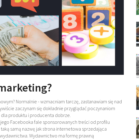
-marketing?
amowym? Normalnie - wzmacniam tarczę, zastanawiam się nad
wiście zaczynam się dokładnie przyglądać poczynaniom
ę dla produktu i producenta dobrze.
jego Facebooka fale sponsorowanych treści od profilu
taką samą nazwę jak strona internetowa sprzedająca
azwa wydawnictwa. Wydawnictwo ma formę prawną