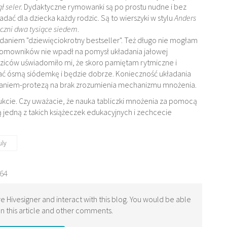
ł seler.
Dydaktyczne rymowanki są po prostu nudne i bez
ać dla dziecka każdy rodzic. Są to wierszyki w stylu
Anders
czni dwa tysiące siedem
.
niem "dziewięciokrotny bestseller". Też długo nie mogłam
 z domowników nie wpadł na pomysł układania jałowej
odziców uświadomiło mi, że skoro pamiętam rytmiczne i
ać ósmą siódemkę i będzie dobrze. Konieczność układania
iązaniem-protezą na brak zrozumienia mechanizmu mnożenia.
ukcie. Czy uważacie, że nauka tabliczki mnożenia za pomocą
jedną z takich książeczek edukacyjnych i zechcecie
uly
.64
e Hivesigner and interact with this blog. You would be able
 this article and other comments.