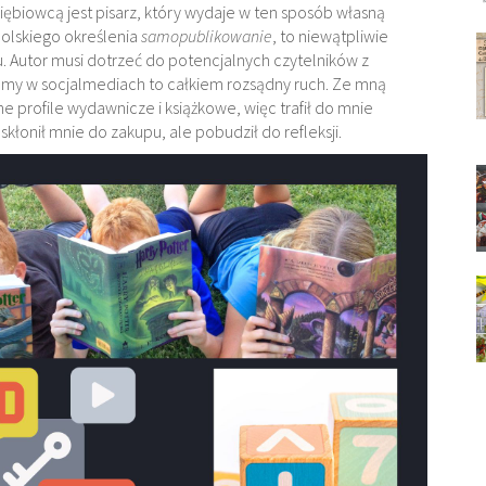
iębiowcą jest pisarz, który wydaje w ten sposób własną
 polskiego określenia
samopublikowanie
, to niewątpliwie
. Autor musi dotrzeć do potencjalnych czytelników z
lamy w socjalmediach to całkiem rozsądny ruch. Ze mną
żne profile wydawnicze i książkowe, więc trafił do mnie
łonił mnie do zakupu, ale pobudził do refleksji.