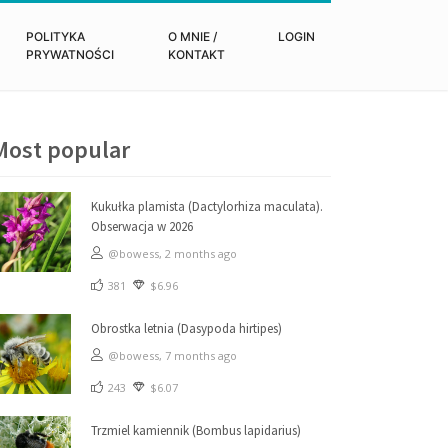
POLITYKA
O MNIE /
LOGIN
PRYWATNOŚCI
KONTAKT
Most popular
Kukułka plamista (Dactylorhiza maculata).
Obserwacja w 2026
@bowess,
2 months ago
381
$6.96
Obrostka letnia (Dasypoda hirtipes)
@bowess,
7 months ago
243
$6.07
Trzmiel kamiennik (Bombus lapidarius)