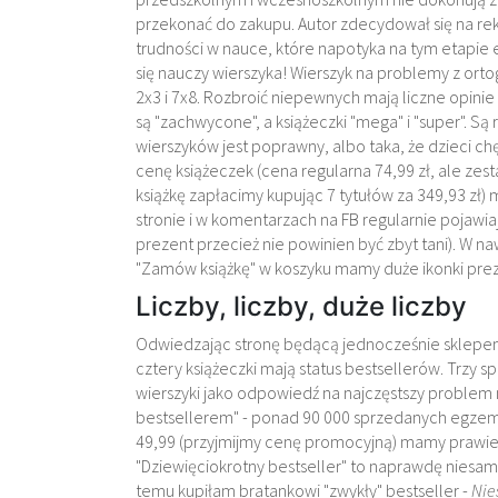
przekonać do zakupu. Autor zdecydował się na 
trudności w nauce, które napotyka na tym etapie 
się nauczy wierszyka! Wierszyk na problemy z ortogr
2x3 i 7x8. Rozbroić niepewnych mają liczne opini
są "zachwycone", a książeczki "mega" i "super". Są 
wierszyków jest poprawny, albo taka, że dzieci ch
cenę książeczek (cena regularna 74,99 zł, ale zes
książkę zapłacimy kupując 7 tytułów za 349,93 zł)
stronie i w komentarzach na FB regularnie pojawia
prezent przecież nie powinien być zbyt tani). W na
"Zamów książkę" w koszyku mamy duże ikonki pre
Liczby, liczby, duże liczby
Odwiedzając stronę będącą jednocześnie sklepem
cztery książeczki mają status bestsellerów. Trzy
wierszyki jako odpowiedź na najczęstszy problem 
bestsellerem" - ponad 90 000 sprzedanych egzemp
49,99 (przyjmijmy cenę promocyjną) mamy prawie 
"Dziewięciokrotny bestseller" to naprawdę niesam
temu kupiłam bratankowi "zwykły" bestseller -
Nie