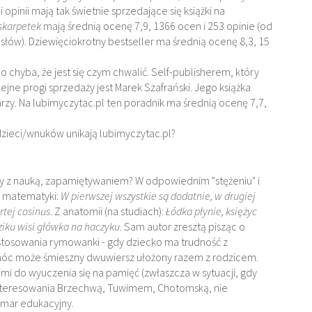
 opinii mają tak świetnie sprzedające się książki na
skarpetek
mają średnią ocenę 7,9, 1366 ocen i 253 opinie (od
słów). Dziewięciokrotny bestseller ma średnią ocenę 8,3, 15
o chyba, że jest się czym chwalić. Self-publisherem, który
ejne progi sprzedaży jest Marek Szafrański. Jego książka
zy. Na lubimyczytac.pl ten poradnik ma średnią ocenę 7,7,
zieci/wnuków unikają lubimyczytac.pl?
y z nauką, zapamiętywaniem? W odpowiednim "stężeniu" i
Z matematyki:
W pierwszej wszystkie są dodatnie, w drugiej
rtej cosinus
. Z anatomii (na studiach):
Łódka płynie, księżyc
eziku wisi główka na haczyku
. Sam autor zresztą pisząc o
stosowania rymowanki - gdy dziecko ma trudność z
óc może śmieszny dwuwiersz ułożony razem z rodzicem.
mi do wyuczenia się na pamięć (zwłaszcza w sytuacji, gdy
interesowania Brzechwą, Tuwimem, Chotomską, nie
zmar edukacyjny.