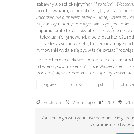
zabawny lub refleksyjny finał.
"A to feler" - Westchną
polotu. Uważam, że podobne byłby w stanie poskład
Jacobsen był numerem jeden - Turniej Czterech Sko
Najsłabszym pomysłem wydawniczym jest moim zda
zapamiętać ile to jest 7x8, ale na szczęście nikt
intelektualnie rymowanki, a po prostu któreś z r
charakterystyczne 7x7=49, to przecież mogę dod
rymowanki wydaje się być w takiej sytuacji rozw
Jestem bardzo ciekawa, co sądzicie o takim prod
64 wierszyków ma sens? A może Wasze dzieci mają 
podzielić się w komentarzu opinią z użytkowania?
engrave
po-polsku
polish
pl-artyk
Edukacja
2 years ago
260
$15
You can login with your Hive account using secur
to comment and vote on