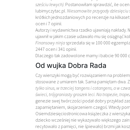
sześciu lewych)
. Postanowiłam sprawdzić, ile ocen i
lubimyczytac.pl.
Niesamowite przygody dziesięciu 
krótkich jednozdaniowych po recenzje na kilkaset 
ocen i 7 opinii.
Autorzy i wydawnictwa rzadko ujawniają nakłady. N
ujawnił w jakim czasie udawało mu się osiągnąć kol
Finansowy ninja
sprzedała się w 100 000 egzemplar
2447 ocen i 341 opinii.
Dlaczego tak zadowolone mamy i babcie 90 000 d
Od wujka Dobra Rada
Czy wierszyki mogą być rozwiązaniem na problem
stosowane z umiarem tak. Sama pamiętam dwa. 
tylko sinus, w trzeciej tangens i cotangens, a w czwa
świeci, trójgraniasty groszek leci. Na trapezie, trap
genezie swej twórczości podał dobry przykład za
zapamiętaniem, skojarzeniem czegoś. Wtedy pom
Osiemdziesięciostronicowa książeczka z wierszyka
dziecko wcześniej nie wykazywało większego za
recytowało z pamięci, nie śpiewało) brzmi jak kos