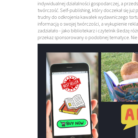
indywidualnej działalności gospodarczej, a przeds
twórczość. Self-publishing, który doczekał się już
trudny do odkrojenia kawałek wydawniczego tortu
informacją o swojej twórczości, a wykupienie rek
zadziałało - jako bibliotekarz i czytelnik śledzę ró
przekaz sponsorowany o podobnej tematyce. Nie sk