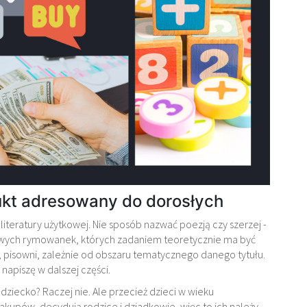
dukt adresowany do dorosłych
iteratury użytkowej. Nie sposób nazwać poezją czy szerzej -
owych rymowanek, których zadaniem teoretycznie ma być
b, pisowni, zależnie od obszaru tematycznego danego tytułu.
napiszę w dalszej części.
 dziecko? Raczej nie. Ale przecież dzieci w wieku
kupów, decydują rodzice i dziadkowie, więc to ich należy