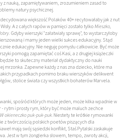
my z nauką, zapamiętywaniem, zrozumieniem zasad to
oblemy natury psychicznej.
zdecydowana większość Polaków 40+ recytowałaby jak z nut
 Wisły. A z całych rapów w pamięci zostało tylko
Mieszko,
dobry
. Gdyby wierszyki "załatwiały sprawę", to wystarczyłoby
erszowaną i mamy jeden wielki sukces edukacyjny. Stąd
tycznie edukacyjny. Nie neguję pomysłu całkowicie. Być może
rszyki pomogą zapamiętać coś Kasi, a z drugiej książeczki
 będzie to skuteczny materiał dydaktyczny do nauki
raczej mrzonka. Zapewne każdy z nas zna dziecko, które ma
W takich przypadkach pomimo braku wierszyków delikwent
gów, stolice świata czy wszystkich bohaterów Marvela.
mowanki, spośród których może jeden, może kilka wpadnie w
r - rytm i prosty rym, który być może maluch zechce
, W okieneczko puk-puk-puk
. Niestety te krótkie rymowanki
ie z twórczością polskich poetów piszących dla
aweł mają swój sąsiedzki konflikt, Staś Pytalski zaskakuje
wa. Jest w tym żonglerka słowem, tempo, zwroty akcji,