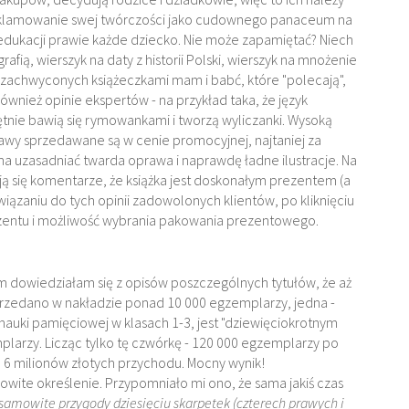
reklamowanie swej twórczości jako cudownego panaceum na
edukacji prawie każde dziecko. Nie może zapamiętać? Niech
afią, wierszyk na daty z historii Polski, wierszyk na mnożenie
e zachwyconych książeczkami mam i babć, które "polecają",
również opinie ekspertów - na przykład taka, że język
ętnie bawią się rymowankami i tworzą wyliczanki. Wysoką
tawy sprzedawane są w cenie promocyjnej, najtaniej za
 ma uzasadniać twarda oprawa i naprawdę ładne ilustracje. Na
ją się komentarze, że książka jest doskonałym prezentem (a
wiązaniu do tych opinii zadowolonych klientów, po kliknięciu
zentu i możliwość wybrania pakowania prezentowego.
 dowiedziałam się z opisów poszczególnych tytułów, że aż
 sprzedano w nakładzie ponad 10 000 egzemplarzy, jedna -
nauki pamięciowej w klasach 1-3, jest "dziewięciokrotnym
larzy. Licząc tylko tę czwórkę - 120 000 egzemplarzy po
6 milionów złotych przychodu. Mocny wynik!
owite określenie. Przypomniało mi ono, że sama jakiś czas
samowite przygody dziesięciu skarpetek (czterech prawych i