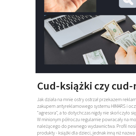
Cud-książki czy cud
Jak działa na mnie ostry ostrzał przekazem rekl
zakupem antyreklamowego systemu HIMARS i oczy
"agresora", a to dotychczas nigdy nie skończyło si
W minionym półroczu regularnie powracały na mo
należącego do pewnego wydawnictwa. Profil nosi 
produkty - książki dla dzieci, jednak inną niż n