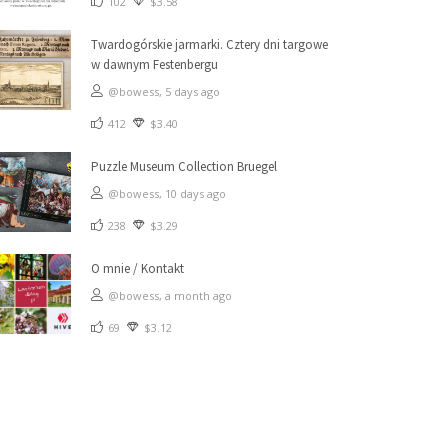
102
$3.58
Twardogórskie jarmarki. Cztery dni targowe
w dawnym Festenbergu
@bowess,
5 days ago
412
$3.40
Puzzle Museum Collection Bruegel
@bowess,
10 days ago
238
$3.29
O mnie / Kontakt
@bowess,
a month ago
69
$3.12