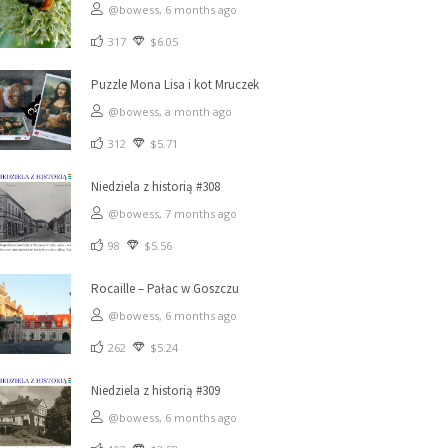
@bowess,
6 months ago
317
$6.05
Puzzle Mona Lisa i kot Mruczek
@bowess,
a month ago
312
$5.71
Niedziela z historią #308
@bowess,
7 months ago
98
$5.56
Rocaille – Pałac w Goszczu
@bowess,
6 months ago
262
$5.24
Niedziela z historią #309
@bowess,
6 months ago