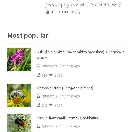
jeszcze przypisać właśnie cierpliwości ;)
0
$
0.00
Reply
Most popular
Kukułka plamista (Dactylorhiza maculata). Obserwacja
w 2026
@bowess,
2 months ago
381
$6.96
Obrostka letnia (Dasypoda hirtipes)
@bowess,
7 months ago
243
$6.07
Trzmiel kamiennik (Bombus lapidarius)
@bowess,
6 months ago