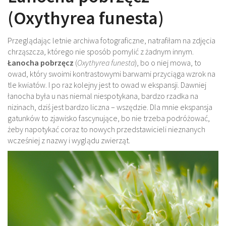
(Oxythyrea funesta)
Przeglądając letnie archiwa fotograficzne, natrafiłam na zdjęcia
chrząszcza, którego nie sposób pomylić z żadnym innym.
Łanocha pobrzęcz
(
Oxythyrea funesta
), bo o niej mowa, to
owad, który swoimi kontrastowymi barwami przyciąga wzrok na
tle kwiatów. I po raz kolejny jest to owad w ekspansji. Dawniej
łanocha była u nas niemal niespotykana, bardzo rzadka na
nizinach, dziś jest bardzo liczna – wszędzie. Dla mnie ekspansja
gatunków to zjawisko fascynujące, bo nie trzeba podróżować,
żeby napotykać coraz to nowych przedstawicieli nieznanych
wcześniej z nazwy i wyglądu zwierząt.