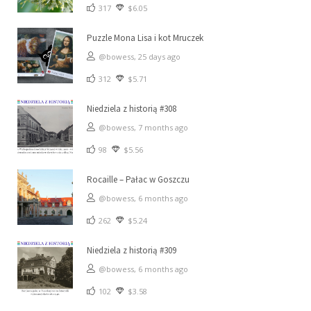
317
$6.05
Puzzle Mona Lisa i kot Mruczek
@bowess,
25 days ago
312
$5.71
Niedziela z historią #308
@bowess,
7 months ago
98
$5.56
Rocaille – Pałac w Goszczu
@bowess,
6 months ago
262
$5.24
Niedziela z historią #309
@bowess,
6 months ago
102
$3.58