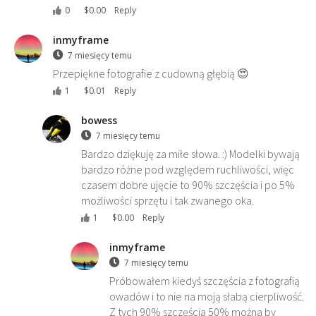
0
$
0.00
Reply
inmyframe
7 miesięcy temu
Przepiękne fotografie z cudowną głębią 😍
1
$
0.01
Reply
bowess
7 miesięcy temu
Bardzo dziękuję za miłe słowa. :) Modelki bywają
bardzo różne pod względem ruchliwości, więc
czasem dobre ujęcie to 90% szczęścia i po 5%
możliwości sprzętu i tak zwanego oka.
1
$
0.00
Reply
inmyframe
7 miesięcy temu
Próbowałem kiedyś szczęścia z fotografią
owadów i to nie na moją słabą cierpliwość.
Z tych 90% szczęścia 50% można by