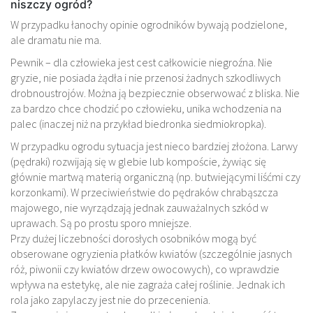
niszczy ogród?
W przypadku łanochy opinie ogrodników bywają podzielone,
ale dramatu nie ma.
Pewnik – dla człowieka jest cest całkowicie niegroźna. Nie
gryzie, nie posiada żądła i nie przenosi żadnych szkodliwych
drobnoustrojów. Można ją bezpiecznie obserwować z bliska. Nie
za bardzo chce chodzić po człowieku, unika wchodzenia na
palec (inaczej niż na przykład biedronka siedmiokropka).
W przypadku ogrodu sytuacja jest nieco bardziej złożona. Larwy
(pędraki) rozwijają się w glebie lub kompoście, żywiąc się
głównie martwą materią organiczną (np. butwiejącymi liśćmi czy
korzonkami). W przeciwieństwie do pędraków chrabąszcza
majowego, nie wyrządzają jednak zauważalnych szkód w
uprawach. Są po prostu sporo mniejsze.
Przy dużej liczebności dorosłych osobników mogą być
obserowane ogryzienia płatków kwiatów (szczególnie jasnych
róż, piwonii czy kwiatów drzew owocowych), co wprawdzie
wpływa na estetykę, ale nie zagraża całej roślinie. Jednak ich
rola jako zapylaczy jest nie do przecenienia.