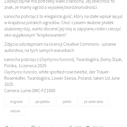
Zazwyczaj nie ma potrzeby walki z łanochą. Jej obecność to
znak, że mamy ogród o wysokiej bioróżnorodności.
Łanocha pobrzęcz to elegancki gość, który na stałe wpisał się już
w krajobraz polskich ogrodów. Choć czasem skubnie płatek
ulubionej róży, warto docenić jej rolę w zapylaniu roślin i cieszyć
oko wyjątkowym "kropkowaniem".
Zdjęcia udostępniam na licencji Creative Commons - uznanie
autorstwa, na tych samych warunkach.
Łanocha pobrzęcz (
Oxythyrea funesta
), Twardogóra, Dolny Śląsk,
Polska, 1czerwca 2025
Oxythyrea funesta
, white spotted rose beetle, der Trauer-
Rosenkäfer, Twardogóra, Lower Silesia, Poland, taken 1st June
2025
Camera: Lumix DMC-FZ1000
engrave
po-polsku
polish
pl-zwierzeta
nature