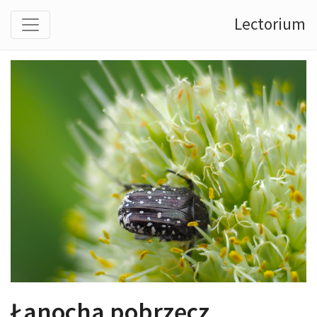
Lectorium
Łanocha pobrzęcz