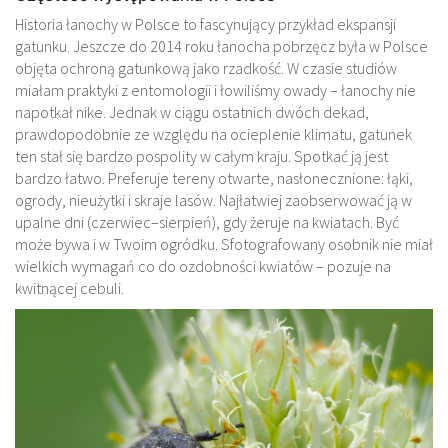
Historia łanochy w Polsce to fascynujący przykład ekspansji
gatunku. Jeszcze do 2014 roku łanocha pobrzęcz była w Polsce
objęta ochroną gatunkową jako rzadkość. W czasie studiów
miałam praktyki z entomologii i łowiliśmy owady – łanochy nie
napotkał nike. Jednak w ciągu ostatnich dwóch dekad,
prawdopodobnie ze względu na ocieplenie klimatu, gatunek
ten stał się bardzo pospolity w całym kraju. Spotkać ją jest
bardzo łatwo. Preferuje tereny otwarte, nasłonecznione: łąki,
ogrody, nieużytki i skraje lasów. Najłatwiej zaobserwować ją w
upalne dni (czerwiec–sierpień), gdy żeruje na kwiatach. Być
może bywa i w Twoim ogródku. Sfotografowany osobnik nie miał
wielkich wymagań co do ozdobności kwiatów – pozuje na
kwitnącej cebuli.