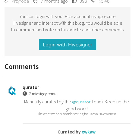
Przyroda
7 months ago
398
$5.48
You can login with your Hive account using secure
Hivesigner and interact with this blog. You would be able
to comment and vote on this article and other comments.
Login with Hivesigner
Comments
qurator
7 miesięcy temu
Manually curated by the
Team. Keep up the
@qurator
good work!
Like what we do? Consider voting for us as a Hive witness.
Curated by
ewkaw