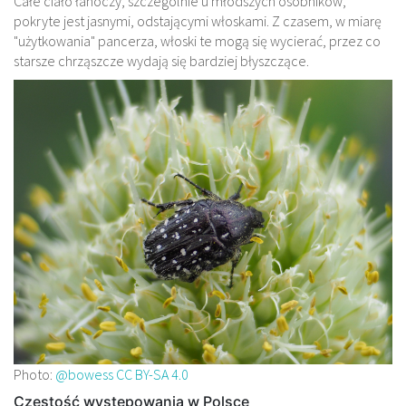
Całe ciało łanoczy, szczególnie u młodszych osobników,
pokryte jest jasnymi, odstającymi włoskami. Z czasem, w miarę
"użytkowania" pancerza, włoski te mogą się wycierać, przez co
starsze chrząszcze wydają się bardziej błyszczące.
Photo:
@bowess
CC BY-SA 4.0
Częstość występowania w Polsce