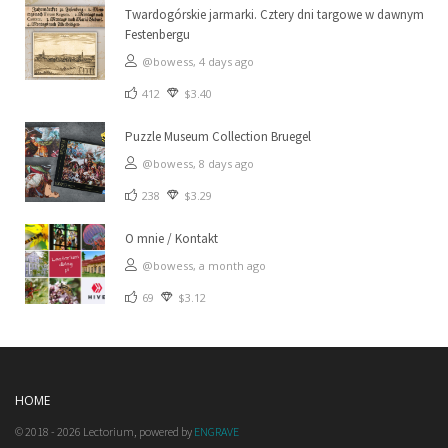
Twardogórskie jarmarki. Cztery dni targowe w dawnym
Festenbergu
@bowess,
4 days ago
412
$3.40
Puzzle Museum Collection Bruegel
@bowess,
8 days ago
238
$3.29
O mnie / Kontakt
@bowess,
a month ago
69
$3.12
HOME
© 2018 - 2026 Lectorium, powered by
ENGRAVE