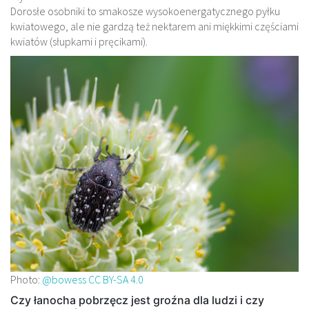
Dorosłe osobniki to smakosze wysokoenergatycznego pyłku
kwiatowego, ale nie gardzą też nektarem ani miękkimi częściami
kwiatów (słupkami i pręcikami).
Photo:
@bowess
CC BY-SA 4.0
Czy łanocha pobrzęcz jest groźna dla ludzi i czy