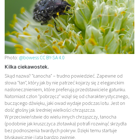
Photo:
@bowess
CC BY-SA 4.0
Kilka ciekawostek.
Skąd nazwa? "Łanocha" – trudno powiedzieć. Zapewne od
słowa "łan", który jak by nie patrzeć kojarzy się z eleganckim
nasłonecznieniem, które preferują przedstawiciele gatunku.
Natomiast człon "pobrzęcz" wziął się od charakterystycznego,
buczącego dźwięku, jaki owad wydaje podczas lotu. Jest on
dość głośny jak średniej wielkości chrząszcza.
W przeciwieństwie do wielu innych chrząszczy, łanocha
(podobnie jak kruszczyca złotawka) potrafi rozwinąć skrzydła
bez podnoszenia twardych pokryw. Dzięki temu startuje
błyskawicznie i lata bardzo zwinnie.