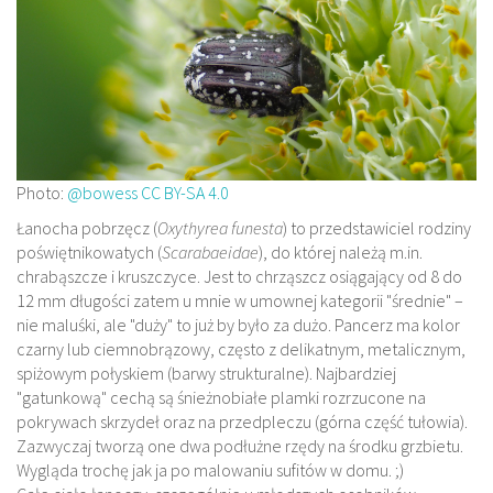
Photo:
@bowess
CC BY-SA 4.0
Łanocha pobrzęcz (
Oxythyrea funesta
) to przedstawiciel rodziny
poświętnikowatych (
Scarabaeidae
), do której należą m.in.
chrabąszcze i kruszczyce. Jest to chrząszcz osiągający od 8 do
12 mm długości zatem u mnie w umownej kategorii "średnie" –
nie maluśki, ale "duży" to już by było za dużo. Pancerz ma kolor
czarny lub ciemnobrązowy, często z delikatnym, metalicznym,
spiżowym połyskiem (barwy strukturalne). Najbardziej
"gatunkową" cechą są śnieżnobiałe plamki rozrzucone na
pokrywach skrzydeł oraz na przedpleczu (górna część tułowia).
Zazwyczaj tworzą one dwa podłużne rzędy na środku grzbietu.
Wygląda trochę jak ja po malowaniu sufitów w domu. ;)